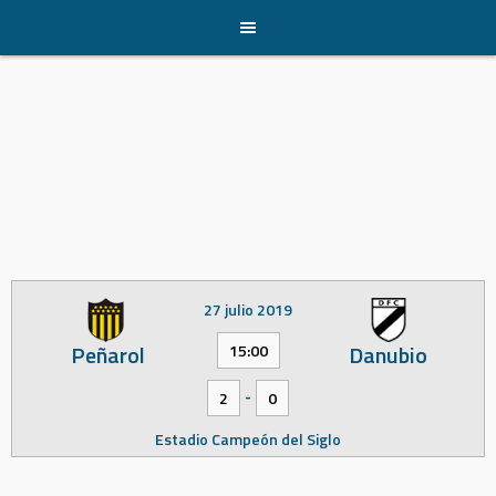
Skip
to
content
27 julio 2019
Peñarol
Danubio
15:00
-
2
0
Estadio Campeón del Siglo