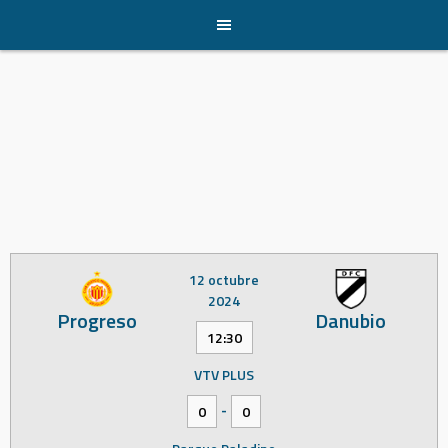
Skip
to
content
12 octubre
2024
Progreso
Danubio
12:30
VTV PLUS
-
0
0