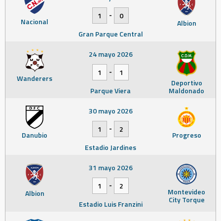
-
1
0
Nacional
Albion
Gran Parque Central
24 mayo 2026
-
1
1
Wanderers
Deportivo
Parque Viera
Maldonado
30 mayo 2026
-
1
2
Danubio
Progreso
Estadio Jardines
31 mayo 2026
-
1
2
Montevideo
Albion
City Torque
Estadio Luis Franzini