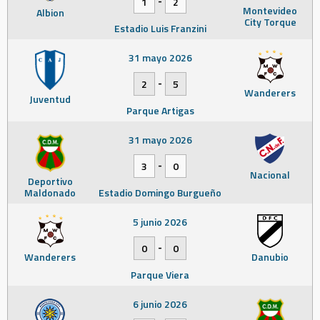
1
2
Montevideo
Albion
City Torque
Estadio Luis Franzini
31 mayo 2026
-
2
5
Wanderers
Juventud
Parque Artigas
31 mayo 2026
-
3
0
Nacional
Deportivo
Maldonado
Estadio Domingo Burgueño
5 junio 2026
-
0
0
Wanderers
Danubio
Parque Viera
6 junio 2026