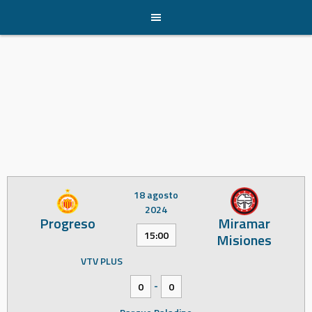
Skip
to
content
18 agosto
2024
Progreso
Miramar
15:00
Misiones
VTV PLUS
-
0
0