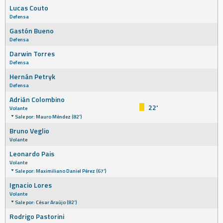
Lucas Couto
Defensa
Gastón Bueno
Defensa
Darwin Torres
Defensa
Hernán Petryk
Defensa
Adrián Colombino
22'
Volante
Sale por: Mauro Méndez (82')
Bruno Veglio
Volante
Leonardo Pais
Volante
Sale por: Maximiliano Daniel Pérez (67')
Ignacio Lores
Volante
Sale por: César Araújo (82')
Rodrigo Pastorini