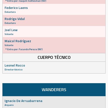
Entra por: Joaquín Gottesman (56')
Federico Laens
Delantero
Rodrigo Vidal
Delantero
Joel Lew
Volante
Maicol Rodríguez
Volante
Entra por: Facundo Peraza (86')
CUERPO TÉCNICO
Leonel Rocco
Director técnico
WANDERERS
Ignacio De Arruabarrena
Arquero