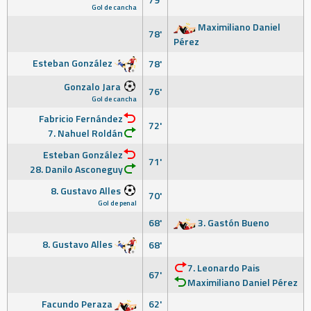
Gol de cancha
Maximiliano Daniel
78'
Pérez
Esteban González
78'
Gonzalo Jara
76'
Gol de cancha
Fabricio Fernández
72'
7. Nahuel Roldán
Esteban González
71'
28. Danilo Asconeguy
8. Gustavo Alles
70'
Gol de penal
68'
3. Gastón Bueno
8. Gustavo Alles
68'
7. Leonardo Pais
67'
Maximiliano Daniel Pérez
Facundo Peraza
62'