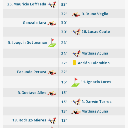
25. Mauricio Loffreda
33'
32'
8. Bruno Veglio
Gonzalo Jara
30'
26. Lucas Couto
30'
8. Joaquín Gottesman
24'
Mathías Acuña
24'
22'
Adrián Colombino
Facundo Peraza
22'
11. Ignacio Lores
16'
8. Gustavo Alles
15'
4. Darwin Torres
15'
13'
Mathías Acuña
13. Rodrigo Mieres
13'