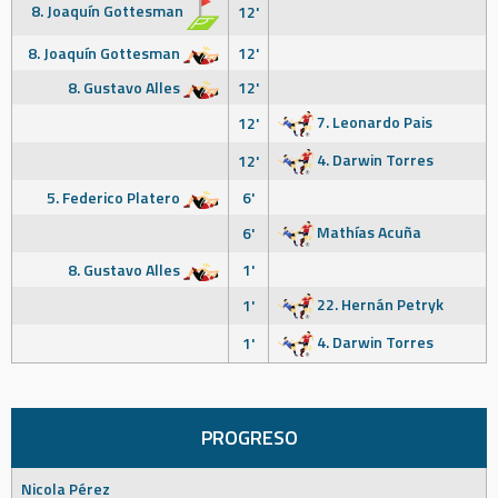
8. Joaquín Gottesman
12'
8. Joaquín Gottesman
12'
8. Gustavo Alles
12'
7. Leonardo Pais
12'
4. Darwin Torres
12'
5. Federico Platero
6'
Mathías Acuña
6'
8. Gustavo Alles
1'
22. Hernán Petryk
1'
4. Darwin Torres
1'
PROGRESO
Nicola Pérez