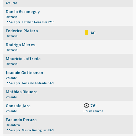
Arquero
Danilo Asconeguy
Defensa
Sale por: Esteban González (71')
Federico Platero
40'
Defensa
Rodrigo Mieres
Defensa
Mauricio Loffreda
Defensa
Joaquín Gottesman
Volante
Sale por: Gonzalo Andrada (56')
Mathías Riquero
Volante
Gonzalo Jara
76'
Volante
Gol de cancha
Facundo Peraza
Delantero
Sale por: Maicol Rodríguez (86')