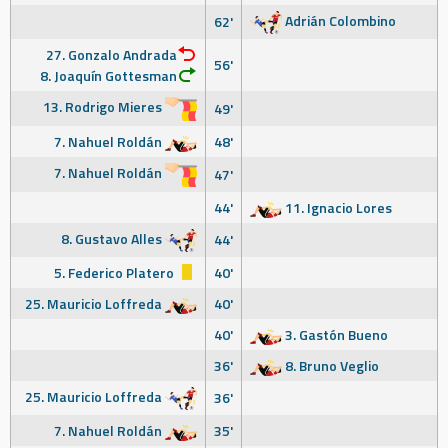
Adrián Colombino
62'
27. Gonzalo Andrada
56'
8. Joaquín Gottesman
13. Rodrigo Mieres
49'
7. Nahuel Roldán
48'
7. Nahuel Roldán
47'
44'
11. Ignacio Lores
8. Gustavo Alles
44'
5. Federico Platero
40'
25. Mauricio Loffreda
40'
40'
3. Gastón Bueno
36'
8. Bruno Veglio
25. Mauricio Loffreda
36'
7. Nahuel Roldán
35'