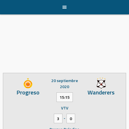
Skip
to
content
20 septiembre
2020
Progreso
Wanderers
15:15
VTV
-
3
0