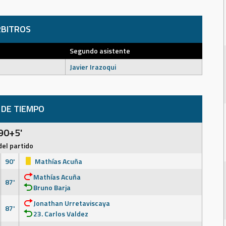
BITROS
e
Segundo asistente
Javier Irazoqui
 DE TIEMPO
90+5'
del partido
90'
Mathías Acuña
Mathías Acuña
87'
Bruno Barja
Jonathan Urretaviscaya
87'
23. Carlos Valdez