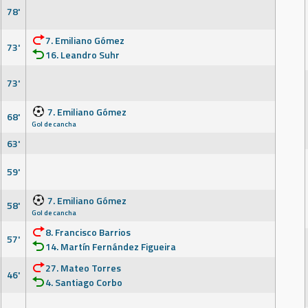
78'
7. Emiliano Gómez
73'
16. Leandro Suhr
73'
7. Emiliano Gómez
68'
Gol de cancha
63'
59'
7. Emiliano Gómez
58'
Gol de cancha
8. Francisco Barrios
57'
14. Martín Fernández Figueira
27. Mateo Torres
46'
4. Santiago Corbo