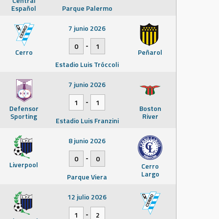
Central
Español
Parque Palermo
7 junio 2026
-
0
1
Cerro
Peñarol
Estadio Luis Tróccoli
7 junio 2026
-
1
1
Defensor
Boston
Sporting
River
Estadio Luis Franzini
8 junio 2026
-
0
0
Liverpool
Cerro
Largo
Parque Viera
12 julio 2026
-
1
2