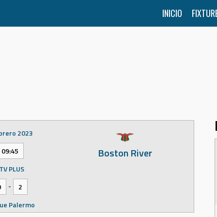
INICIO
FIXTUR
brero 2023
Boston River
09:45
TV PLUS
-
0
2
ue Palermo