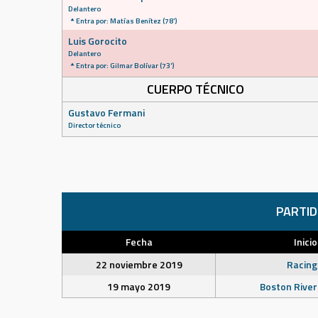
Delantero
Entra por: Matías Benítez (78')
Luis Gorocito
Delantero
Entra por: Gilmar Bolívar (73')
CUERPO TÉCNICO
Gustavo Fermani
Director técnico
PARTI
Fecha
Inicio
22 noviembre 2019
Racing
19 mayo 2019
Boston River