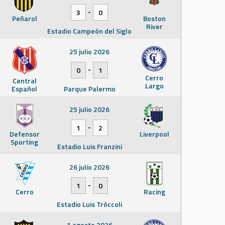
-
3
0
Peñarol
Boston
River
Estadio Campeón del Siglo
25 julio 2026
-
0
1
Cerro
Central
Largo
Español
Parque Palermo
25 julio 2026
-
1
2
Defensor
Liverpool
Sporting
Estadio Luis Franzini
26 julio 2026
-
1
0
Cerro
Racing
Estadio Luis Tróccoli
1 agosto 2026