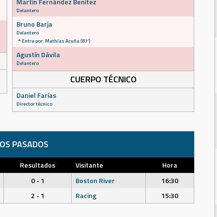
Martín Fernández Benítez
Delantero
Bruno Barja
Delantero
Entra por: Mathías Acuña (87')
Agustín Dávila
Delantero
CUERPO TÉCNICO
Daniel Farías
Director técnico
DOS PASADOS
Resultados
Visitante
Hora
0 - 1
Boston River
16:30
2 - 1
Racing
15:30