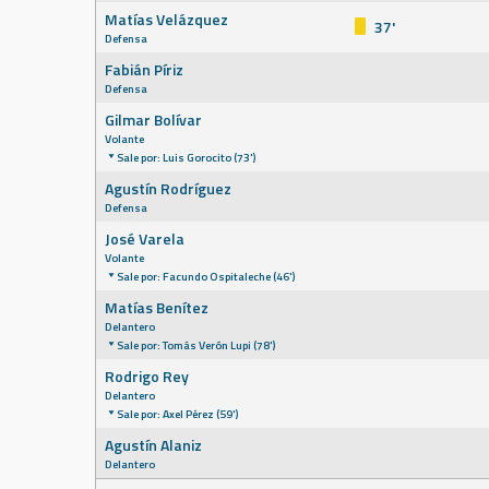
Matías Velázquez
37'
Defensa
Fabián Píriz
Defensa
Gilmar Bolívar
Volante
Sale por: Luis Gorocito (73')
Agustín Rodríguez
Defensa
José Varela
Volante
Sale por: Facundo Ospitaleche (46')
Matías Benítez
Delantero
Sale por: Tomás Verón Lupi (78')
Rodrigo Rey
Delantero
Sale por: Axel Pérez (59')
Agustín Alaniz
Delantero