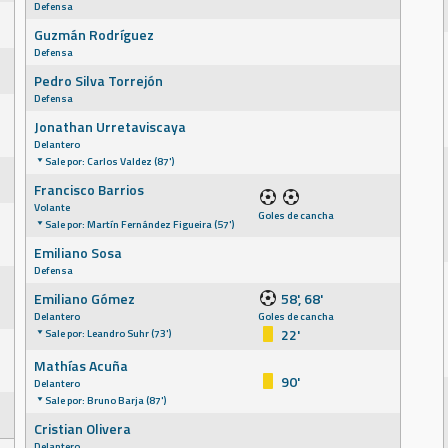
Defensa
Guzmán Rodríguez
Defensa
Pedro Silva Torrejón
Defensa
Jonathan Urretaviscaya
Delantero
Sale por: Carlos Valdez (87')
Francisco Barrios
Volante
Goles de cancha
Sale por: Martín Fernández Figueira (57')
Emiliano Sosa
Defensa
Emiliano Gómez
58', 68'
Delantero
Goles de cancha
22'
Sale por: Leandro Suhr (73')
Mathías Acuña
90'
Delantero
Sale por: Bruno Barja (87')
Cristian Olivera
Delantero