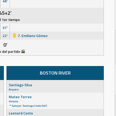
46'
45+2'
el 1er tiempo
37'
22'
7. Emiliano Gómez
0'
 del partido
BOSTON RIVER
Santiago Silva
Arquero
Mateo Torres
Volante
Sale por: Santiago Corbo (46')
Leonard Costa