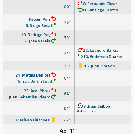
8. Fernando Elizari
80'
8. Santiago Scotto
Fabián Píriz
79'
6. Diego Sosa
18. Rodrigo Rey
79'
7. José Varela
22. Leandro Barcia
74'
10. Anderson Duarte
71'
15. Juan Pintado
21. Matías Benítez
64'
Tomás Verón Lupi
23. Axel Pérez
64'
Juan Sebastián Rivero
Adrián Balboa
54'
Gol de cabeza
Matías Velázquez
47'
45+1'