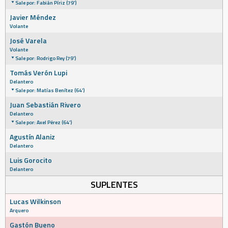
Sale por: Fabián Píriz (79')
Javier Méndez
Volante
José Varela
Volante
Sale por: Rodrigo Rey (79')
Tomás Verón Lupi
Delantero
Sale por: Matías Benítez (64')
Juan Sebastián Rivero
Delantero
Sale por: Axel Pérez (64')
Agustín Alaniz
Delantero
Luis Gorocito
Delantero
SUPLENTES
Lucas Wilkinson
Arquero
Gastón Bueno