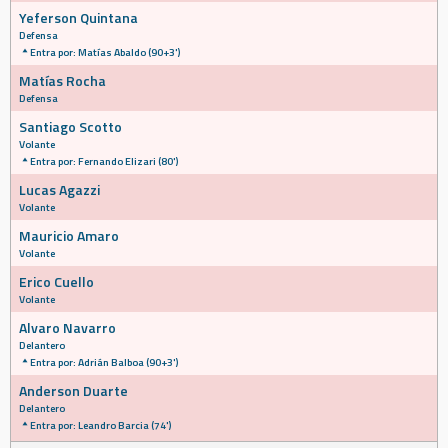
Yeferson Quintana
Defensa
Entra por: Matías Abaldo (90+3')
Matías Rocha
Defensa
Santiago Scotto
Volante
Entra por: Fernando Elizari (80')
Lucas Agazzi
Volante
Mauricio Amaro
Volante
Erico Cuello
Volante
Alvaro Navarro
Delantero
Entra por: Adrián Balboa (90+3')
Anderson Duarte
Delantero
Entra por: Leandro Barcia (74')