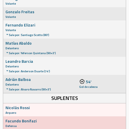
Volante
Gonzalo Freitas
Volante
Fernando Elizari
Volante
Sale por: Santiago Scotto (80')
Matías Abaldo
Delantero
Sale por: Yeferson Quintana (90+3')
Leandro Barcia
Delantero
Sale por: Anderson Duarte (74')
Adrián Balboa
54'
Delantero
Gol de cabeza
Sale por: Alvaro Navarro (90+3')
SUPLENTES
Nicolás Rossi
Arquero
Facundo Bonifazi
Defensa