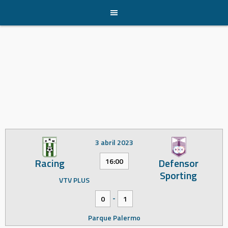
Skip
to
content
3 abril 2023
Racing
Defensor
16:00
Sporting
VTV PLUS
-
0
1
Parque Palermo