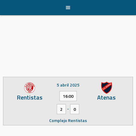
Skip
to
content
5 abril 2025
Rentistas
Atenas
16:00
-
2
0
Complejo Rentistas