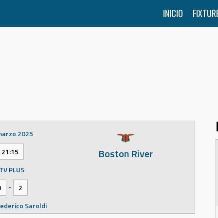
INICIO
FIXTUR
marzo 2025
Boston River
21:15
TV PLUS
-
0
2
ederico Saroldi