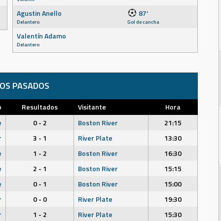
Agustin Anello
87'
Delantero
Gol de cancha
Valentín Adamo
Delantero
DOS PASADOS
o
Resultados
Visitante
Hora
e
0 - 2
Boston River
21:15
r
3 - 1
River Plate
13:30
e
1 - 2
Boston River
16:30
e
2 - 1
Boston River
15:15
e
0 - 1
Boston River
15:00
r
0 - 0
River Plate
19:30
r
1 - 2
River Plate
15:30