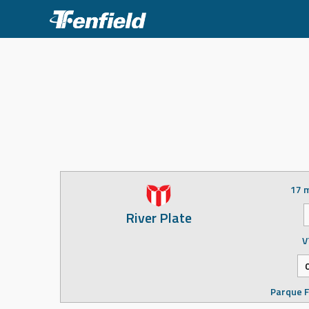
Skip
to
content
17 
River Plate
V
Parque F