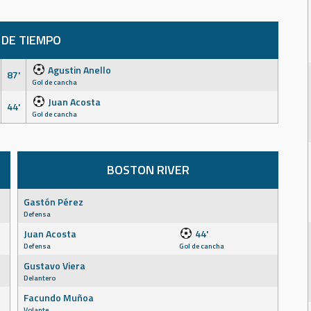
 DE TIEMPO
Agustin Anello
87'
Gol de cancha
Juan Acosta
44'
Gol de cancha
BOSTON RIVER
Gastón Pérez
Defensa
Juan Acosta
44'
Defensa
Gol de cancha
Gustavo Viera
Delantero
Facundo Muñoa
Volante