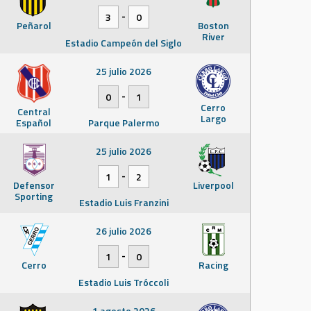
-
3
0
Peñarol
Boston
River
Estadio Campeón del Siglo
25 julio 2026
-
0
1
Cerro
Central
Largo
Español
Parque Palermo
25 julio 2026
-
1
2
Defensor
Liverpool
Sporting
Estadio Luis Franzini
26 julio 2026
-
1
0
Cerro
Racing
Estadio Luis Tróccoli
1 agosto 2026