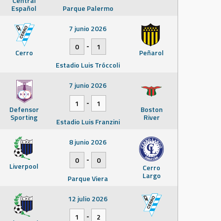
Central
Español
Parque Palermo
7 junio 2026
-
0
1
Cerro
Peñarol
Estadio Luis Tróccoli
7 junio 2026
-
1
1
Defensor
Boston
Sporting
River
Estadio Luis Franzini
8 junio 2026
-
0
0
Liverpool
Cerro
Largo
Parque Viera
12 julio 2026
-
1
2