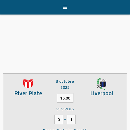
Skip
to
content
3 octubre
2025
River Plate
Liverpool
16:00
VTV PLUS
-
0
1