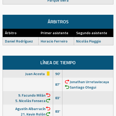
Parque Viera
ÁRBITROS
Árbitro
Primer asistente
Segundo asistente
Daniel Rodríguez
Horacio Ferreiro
Nicolás Piaggio
LÍNEA DE TIEMPO
Juan Acosta
90'
Jonathan Urretaviscaya
87'
Santiago Otegui
9. Facundo Milán
83'
5. Nicolás Fonseca
Agustín Albarracín
83'
21. Kevin Rolón