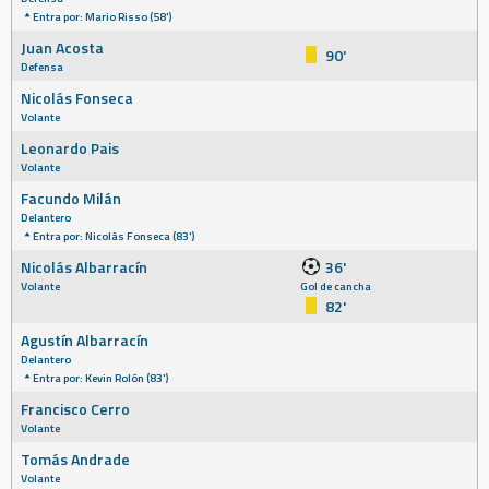
Entra por: Mario Risso (58')
Juan Acosta
90'
Defensa
Nicolás Fonseca
Volante
Leonardo Pais
Volante
Facundo Milán
Delantero
Entra por: Nicolás Fonseca (83')
Nicolás Albarracín
36'
Volante
Gol de cancha
82'
Agustín Albarracín
Delantero
Entra por: Kevin Rolón (83')
Francisco Cerro
Volante
Tomás Andrade
Volante