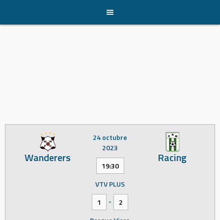
Skip
to
content
24 octubre
2023
Wanderers
Racing
19:30
VTV PLUS
-
1
2