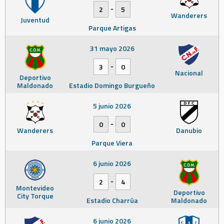
-
2
5
Wanderers
Juventud
Parque Artigas
31 mayo 2026
-
3
0
Nacional
Deportivo
Maldonado
Estadio Domingo Burgueño
5 junio 2026
-
0
0
Wanderers
Danubio
Parque Viera
6 junio 2026
-
2
4
Montevideo
Deportivo
City Torque
Estadio Charrúa
Maldonado
6 junio 2026