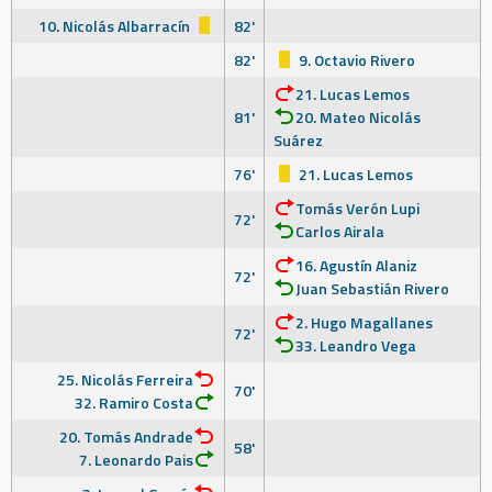
10. Nicolás Albarracín
82'
82'
9. Octavio Rivero
21. Lucas Lemos
81'
20. Mateo Nicolás
Suárez
76'
21. Lucas Lemos
Tomás Verón Lupi
72'
Carlos Airala
16. Agustín Alaniz
72'
Juan Sebastián Rivero
2. Hugo Magallanes
72'
33. Leandro Vega
25. Nicolás Ferreira
70'
32. Ramiro Costa
20. Tomás Andrade
58'
7. Leonardo Pais