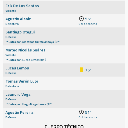
Erik De Los Santos
Volante
Agustín Alaniz
56'
Delantero
Gol de cancha
Santiago Otegui
Defensa
Entra por: Jonathan Urretaviscaya (87')
Mateo Nicolás Suárez
Volante
Entra por: Lucas Lemos (81')
Lucas Lemos
76'
Defensa
Tomás Verón Lupi
Delantero
Leandro Vega
Defensa
Entra por: Hugo Magallanes (72')
Agustín Pereira
51'
Defensa
Gol de cancha
CUERPO TÉCNICO