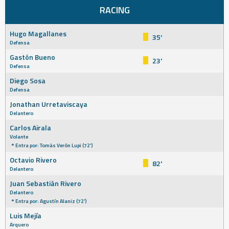
RACING
Hugo Magallanes
35'
Defensa
Gastón Bueno
23'
Defensa
Diego Sosa
Defensa
Jonathan Urretaviscaya
Delantero
Carlos Airala
Volante
Entra por: Tomás Verón Lupi (72')
Octavio Rivero
82'
Delantero
Juan Sebastián Rivero
Delantero
Entra por: Agustín Alaniz (72')
Luis Mejía
Arquero