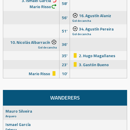
3. Ismael García
58'
Mario Risso
16. Agustín Alaniz
56'
Gol de cancha
34. Agustín Pereira
51'
Gol de cancha
10. Nicolás Albarracín
36'
Gol de cancha
35'
2. Hugo Magallanes
23'
3. Gastón Bueno
Mario Risso
10'
WANDERERS
Mauro Silveira
Arquero
Ismael García
Defensa