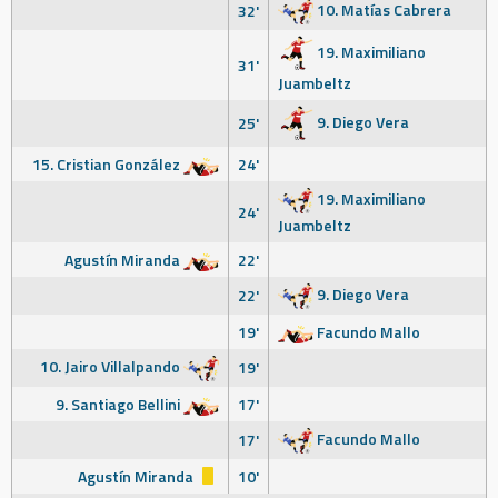
10. Matías Cabrera
32'
19. Maximiliano
31'
Juambeltz
9. Diego Vera
25'
15. Cristian González
24'
19. Maximiliano
24'
Juambeltz
Agustín Miranda
22'
9. Diego Vera
22'
19'
Facundo Mallo
10. Jairo Villalpando
19'
9. Santiago Bellini
17'
Facundo Mallo
17'
Agustín Miranda
10'