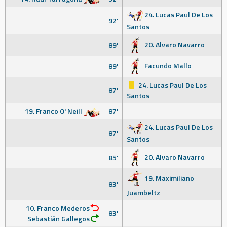
24. Lucas Paul De Los
92'
Santos
20. Alvaro Navarro
89'
Facundo Mallo
89'
24. Lucas Paul De Los
87'
Santos
19. Franco O' Neill
87'
24. Lucas Paul De Los
87'
Santos
20. Alvaro Navarro
85'
19. Maximiliano
83'
Juambeltz
10. Franco Mederos
83'
Sebastián Gallegos