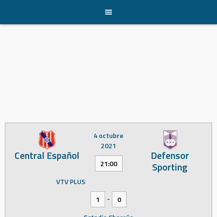
Skip
to
content
4 octubre
2021
Central Español
Defensor
21:00
Sporting
VTV PLUS
-
1
0