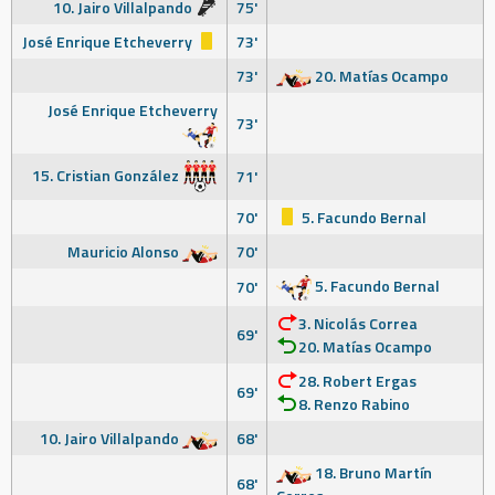
10. Jairo Villalpando
75'
José Enrique Etcheverry
73'
73'
20. Matías Ocampo
José Enrique Etcheverry
73'
15. Cristian González
71'
70'
5. Facundo Bernal
Mauricio Alonso
70'
5. Facundo Bernal
70'
3. Nicolás Correa
69'
20. Matías Ocampo
28. Robert Ergas
69'
8. Renzo Rabino
10. Jairo Villalpando
68'
18. Bruno Martín
68'