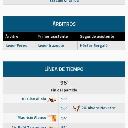
Estadio Charrúa
ÁRBITROS
Árbitro
Primer asistente
Segundo asistente
Javier Feres
Javier Irazoqui
Héctor Bergaló
LÍNEA DE TIEMPO
96'
Fin del partido
30. Gian Allala
95'
20. Alvaro Navarro
95'
Mauricio Alonso
94'
14. Raúl Tarragona
92'