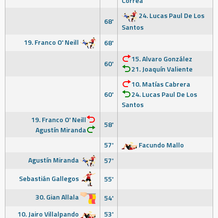
Correa
24. Lucas Paul De Los
68'
Santos
19. Franco O' Neill
68'
15. Alvaro González
60'
21. Joaquín Valiente
10. Matías Cabrera
60'
24. Lucas Paul De Los
Santos
19. Franco O' Neill
58'
Agustín Miranda
57'
Facundo Mallo
Agustín Miranda
57'
Sebastián Gallegos
55'
30. Gian Allala
54'
10. Jairo Villalpando
53'