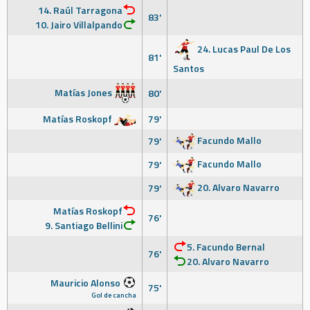
14. Raúl Tarragona
83'
10. Jairo Villalpando
24. Lucas Paul De Los
81'
Santos
Matías Jones
80'
Matías Roskopf
79'
Facundo Mallo
79'
Facundo Mallo
79'
20. Alvaro Navarro
79'
Matías Roskopf
76'
9. Santiago Bellini
5. Facundo Bernal
76'
20. Alvaro Navarro
Mauricio Alonso
75'
Gol de cancha