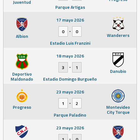
Juventud
Parque Artigas
17 mayo 2026
-
0
0
Wanderers
Albion
Estadio Luis Franzini
18 mayo 2026
-
3
1
Danubio
Deportivo
Maldonado
Estadio Domingo Burgueño
23 mayo 2026
-
1
2
Progreso
Montevideo
City Torque
Parque Paladino
23 mayo 2026
-
1
0