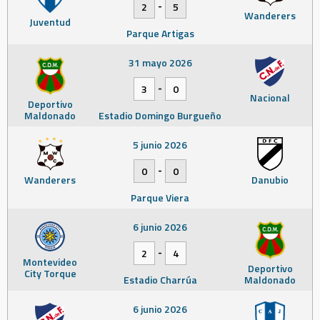
-
2
5
Wanderers
Juventud
Parque Artigas
31 mayo 2026
-
3
0
Nacional
Deportivo
Maldonado
Estadio Domingo Burgueño
5 junio 2026
-
0
0
Wanderers
Danubio
Parque Viera
6 junio 2026
-
2
4
Montevideo
Deportivo
City Torque
Estadio Charrúa
Maldonado
6 junio 2026