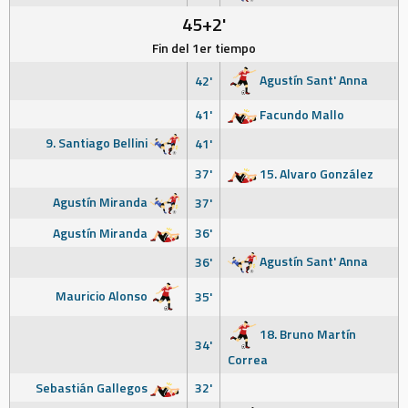
45+2'
Fin del 1er tiempo
Agustín Sant' Anna
42'
41'
Facundo Mallo
9. Santiago Bellini
41'
37'
15. Alvaro González
Agustín Miranda
37'
Agustín Miranda
36'
Agustín Sant' Anna
36'
Mauricio Alonso
35'
18. Bruno Martín
34'
Correa
Sebastián Gallegos
32'