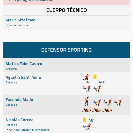
Entra por: Agustín Miranda (58')
CUERPO TÉCNICO
Mario Slzafmyc
Director técnico
DEFENSOR SPORTING
Matías Fidel Castro
Arquero
Agustín Sant’ Anna
48'
Defensa
Facundo Mallo
Defensa
Nicolás Correa
46'
Defensa
Sale por: Matías Ocampo (69')