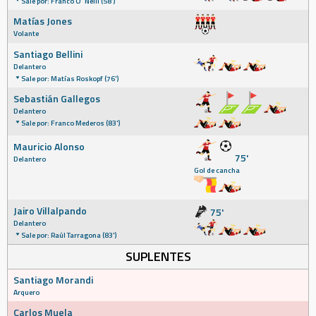
Sale por: Franco O’ Neill (58')
Matías Jones
Volante
Santiago Bellini
Delantero
Sale por: Matías Roskopf (76')
Sebastián Gallegos
Delantero
Sale por: Franco Mederos (83')
Mauricio Alonso
75'
Delantero
Gol de cancha
Jairo Villalpando
75'
Delantero
Sale por: Raúl Tarragona (83')
SUPLENTES
Santiago Morandi
Arquero
Carlos Muela