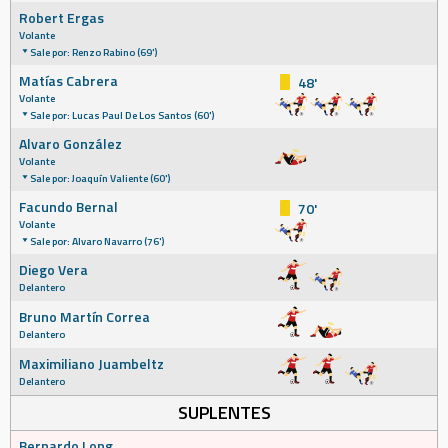
Robert Ergas
Volante
Sale por: Renzo Rabino (69')
Matías Cabrera
48'
Volante
Sale por: Lucas Paul De Los Santos (60')
Alvaro González
Volante
Sale por: Joaquín Valiente (60')
Facundo Bernal
70'
Volante
Sale por: Alvaro Navarro (76')
Diego Vera
Delantero
Bruno Martín Correa
Delantero
Maximiliano Juambeltz
Delantero
SUPLENTES
Bernardo Long