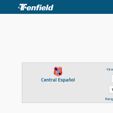
Skip
to
content
19 
Central Español
Parq