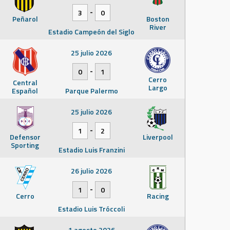
-
3
0
Peñarol
Boston
River
Estadio Campeón del Siglo
25 julio 2026
-
0
1
Cerro
Central
Largo
Español
Parque Palermo
25 julio 2026
-
1
2
Defensor
Liverpool
Sporting
Estadio Luis Franzini
26 julio 2026
-
1
0
Cerro
Racing
Estadio Luis Tróccoli
1 agosto 2026