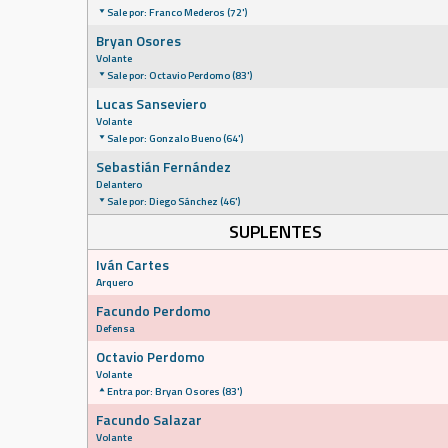
Sale por: Franco Mederos (72')
Bryan Osores
Volante
Sale por: Octavio Perdomo (83')
Lucas Sanseviero
Volante
Sale por: Gonzalo Bueno (64')
Sebastián Fernández
Delantero
Sale por: Diego Sánchez (46')
SUPLENTES
Iván Cartes
Arquero
Facundo Perdomo
Defensa
Octavio Perdomo
Volante
Entra por: Bryan Osores (83')
Facundo Salazar
Volante