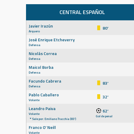
CENTRAL ESPAÑOL
Javier Irazún
80'
Arquero
José Enrique Etcheverry
Defensa
Nicolás Correa
Defensa
Maicol Borba
Defensa
Facundo Cabrera
83'
Defensa
Pablo Caballero
32'
Volante
Leandro Paiva
62'
Volante
Gol de penal
Sale por: Emiliano Tracchia (83')
Franco O’ Neill
Volante