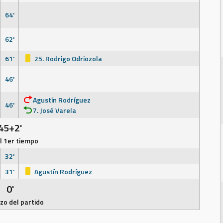
64'
62'
61'
25. Rodrigo Odriozola
46'
Agustín Rodríguez
46'
7. José Varela
45+2'
el 1er tiempo
32'
31'
Agustín Rodríguez
0'
o del partido