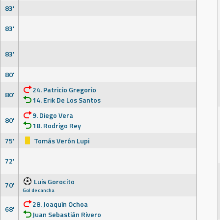
83'
83'
83'
80'
24. Patricio Gregorio
80'
14. Erik De Los Santos
9. Diego Vera
80'
18. Rodrigo Rey
75'
Tomás Verón Lupi
72'
Luis Gorocito
70'
Gol de cancha
28. Joaquín Ochoa
68'
Juan Sebastián Rivero