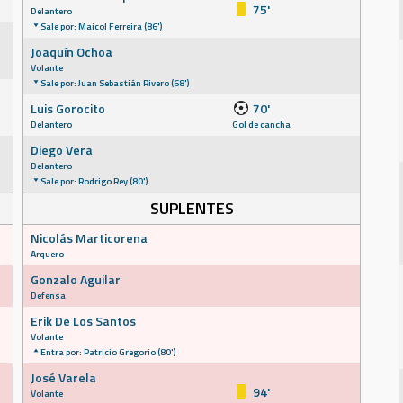
75'
Delantero
Sale por: Maicol Ferreira (86')
Joaquín Ochoa
Volante
Sale por: Juan Sebastián Rivero (68')
Luis Gorocito
70'
Delantero
Gol de cancha
Diego Vera
Delantero
Sale por: Rodrigo Rey (80')
SUPLENTES
Nicolás Marticorena
Arquero
Gonzalo Aguilar
Defensa
Erik De Los Santos
Volante
Entra por: Patricio Gregorio (80')
José Varela
94'
Volante