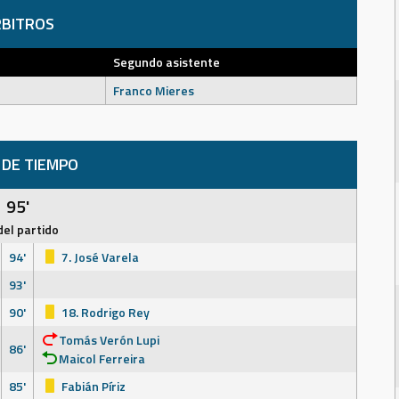
BITROS
Segundo asistente
Franco Mieres
 DE TIEMPO
95'
del partido
94'
7. José Varela
93'
90'
18. Rodrigo Rey
Tomás Verón Lupi
86'
Maicol Ferreira
85'
Fabián Píriz