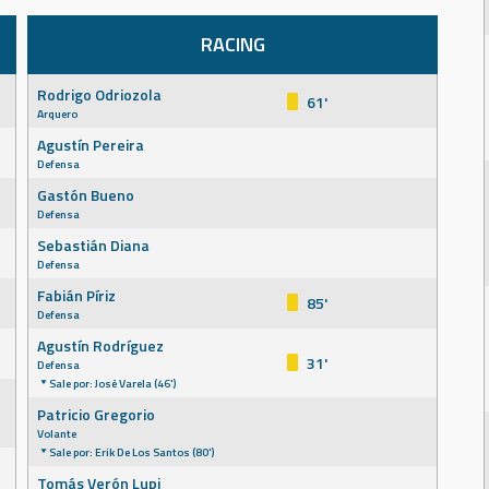
RACING
Rodrigo Odriozola
61'
Arquero
Agustín Pereira
Defensa
Gastón Bueno
Defensa
Sebastián Diana
Defensa
Fabián Píriz
85'
Defensa
Agustín Rodríguez
31'
Defensa
Sale por: José Varela (46')
Patricio Gregorio
Volante
Sale por: Erik De Los Santos (80')
Tomás Verón Lupi