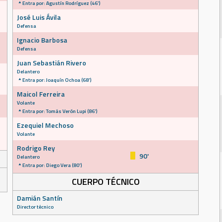
Entra por: Agustín Rodríguez (46')
José Luis Ávila
Defensa
Ignacio Barbosa
Defensa
Juan Sebastián Rivero
Delantero
Entra por: Joaquín Ochoa (68')
Maicol Ferreira
Volante
Entra por: Tomás Verón Lupi (86')
Ezequiel Mechoso
Volante
Rodrigo Rey
90'
Delantero
Entra por: Diego Vera (80')
CUERPO TÉCNICO
Damián Santín
Director técnico