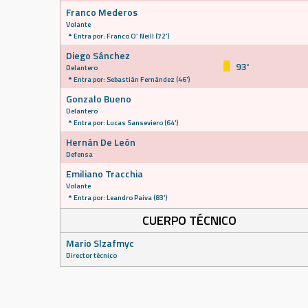
Franco Mederos
Volante
Entra por: Franco O’ Neill (72')
Diego Sánchez
93'
Delantero
Entra por: Sebastián Fernández (46')
Gonzalo Bueno
Delantero
Entra por: Lucas Sanseviero (64')
Hernán De León
Defensa
Emiliano Tracchia
Volante
Entra por: Leandro Paiva (83')
CUERPO TÉCNICO
Mario Slzafmyc
Director técnico