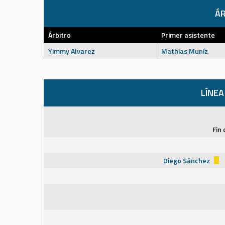
ÁR
Árbitro
Primer asistente
Yimmy Alvarez
Mathías Muníz
LÍNEA
Fin 
Diego Sánchez