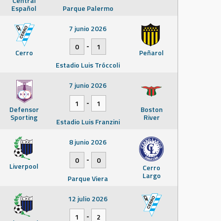
Central
Español
Parque Palermo
7 junio 2026
-
0
1
Cerro
Peñarol
Estadio Luis Tróccoli
7 junio 2026
-
1
1
Defensor
Boston
Sporting
River
Estadio Luis Franzini
8 junio 2026
-
0
0
Liverpool
Cerro
Largo
Parque Viera
12 julio 2026
-
1
2