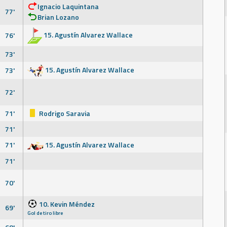
Ignacio Laquintana
77'
Brian Lozano
15. Agustín Alvarez Wallace
76'
73'
15. Agustín Alvarez Wallace
73'
72'
71'
Rodrigo Saravia
71'
71'
15. Agustín Alvarez Wallace
71'
70'
10. Kevin Méndez
69'
Gol de tiro libre