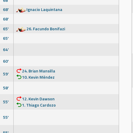
68'
68'
Ignacio Laquintana
68'
65'
26. Facundo Bonifazi
65'
64'
60'
24. Brian Mansilla
59'
10. Kevin Méndez
58'
12. Kevin Dawson
55'
1. Thiago Cardozo
55'
55'