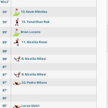
90+2'
10. Kevin Méndez
90'
15. Yonatthan Rak
90'
Brian Lozano
89'
11. Nicolás Rossi
89'
88'
8. Nicolás Milesi
88'
87'
8. Nicolás Milesi
87'
87'
20. Pedro Milans
87'
85'
85'
Lucas Viatri