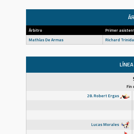
ÁR
Árbitro
Primer asisten
Mathías De Armas
Richard Trinid
LÍNEA
Fin 
28. Robert Ergas
Lucas Morales