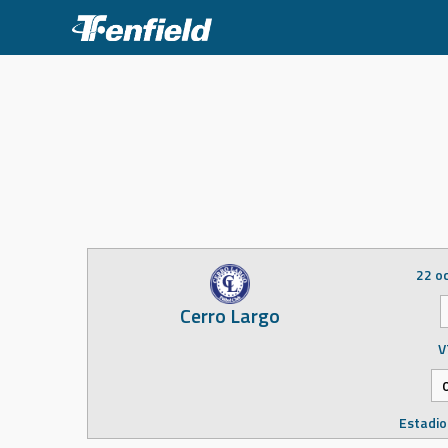
Skip
to
content
22 o
Cerro Largo
V
Estadio