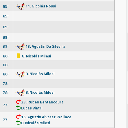
11. Nicolás Rossi
85'
85'
85'
83'
13. Agustín Da Silveira
83'
80'
8. Nicolás Milesi
80'
8. Nicolás Milesi
80'
78'
8. Nicolás Milesi
78'
23. Ruben Bentancourt
77'
Lucas Viatri
15. Agustín Alvarez Wallace
77'
8. Nicolás Milesi