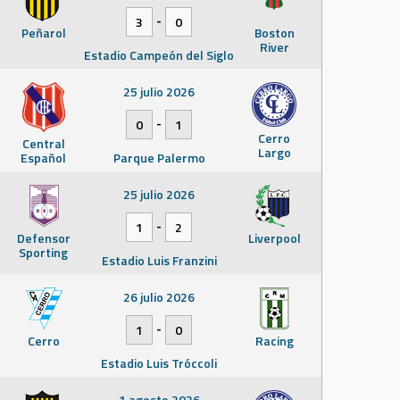
-
3
0
Peñarol
Boston
River
Estadio Campeón del Siglo
25 julio 2026
-
0
1
Cerro
Central
Largo
Español
Parque Palermo
25 julio 2026
-
1
2
Defensor
Liverpool
Sporting
Estadio Luis Franzini
26 julio 2026
-
1
0
Cerro
Racing
Estadio Luis Tróccoli
1 agosto 2026