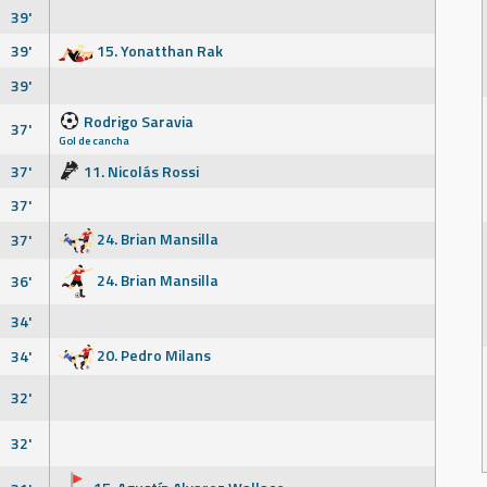
39'
39'
15. Yonatthan Rak
39'
Rodrigo Saravia
37'
Gol de cancha
37'
11. Nicolás Rossi
37'
24. Brian Mansilla
37'
24. Brian Mansilla
36'
34'
20. Pedro Milans
34'
32'
32'