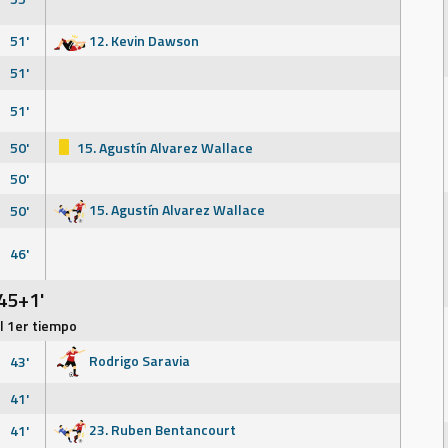
51'
12. Kevin Dawson
51'
51'
50'
15. Agustín Alvarez Wallace
50'
15. Agustín Alvarez Wallace
50'
46'
45+1'
el 1er tiempo
Rodrigo Saravia
43'
41'
23. Ruben Bentancourt
41'