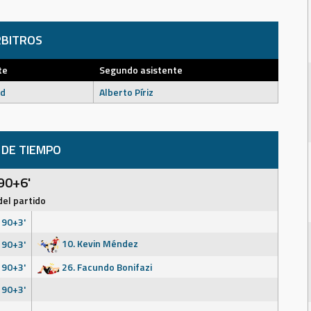
BITROS
te
Segundo asistente
ad
Alberto Píriz
 DE TIEMPO
90+6'
del partido
90+3'
10. Kevin Méndez
90+3'
90+3'
26. Facundo Bonifazi
90+3'