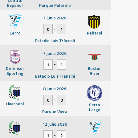
Central
Español
Parque Palermo
7 junio 2026
-
0
1
Cerro
Peñarol
Estadio Luis Tróccoli
7 junio 2026
-
1
1
Defensor
Boston
Sporting
River
Estadio Luis Franzini
8 junio 2026
-
0
0
Liverpool
Cerro
Largo
Parque Viera
12 julio 2026
-
1
2