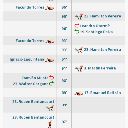
Facundo Torres
96'
23. Hamilton Pereira
96'
Leandro Otormín
96'
19. Santiago Paiva
Facundo Torres
93'
23. Hamilton Pereira
93'
Ignacio Laquintana
91'
3. Martín Ferreira
91'
Damián Musto
90'
23. Walter Gargano
89'
17. Emanuel Beltrán
23. Ruben Bentancourt
89'
23. Ruben Bentancourt
87'