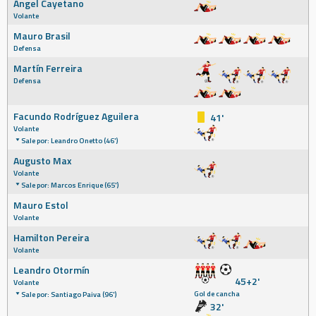
Ángel Cayetano
Volante
Mauro Brasil
Defensa
Martín Ferreira
Defensa
Facundo Rodríguez Aguilera
41'
Volante
Sale por: Leandro Onetto (46')
Augusto Max
Volante
Sale por: Marcos Enrique (65')
Mauro Estol
Volante
Hamilton Pereira
Volante
Leandro Otormín
45+2'
Volante
Gol de cancha
Sale por: Santiago Paiva (96')
32'