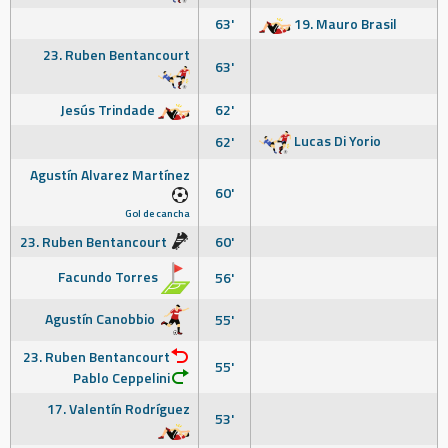
63'
19. Mauro Brasil
23. Ruben Bentancourt
63'
Jesús Trindade
62'
Lucas Di Yorio
62'
Agustín Alvarez Martínez
60'
Gol de cancha
23. Ruben Bentancourt
60'
Facundo Torres
56'
Agustín Canobbio
55'
23. Ruben Bentancourt
55'
Pablo Ceppelini
17. Valentín Rodríguez
53'