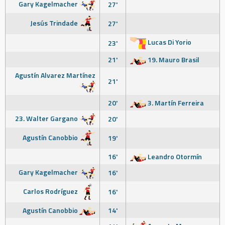
Gary Kagelmacher
27'
Jesús Trindade
27'
Lucas Di Yorio
23'
21'
19. Mauro Brasil
Agustín Alvarez Martínez
21'
20'
3. Martín Ferreira
23. Walter Gargano
20'
Agustín Canobbio
19'
16'
Leandro Otormín
Gary Kagelmacher
16'
Carlos Rodríguez
16'
Agustín Canobbio
14'