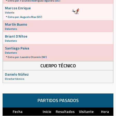
Entra por: Facundo Rodríguez Aguilera (46')
Marcos Enrique
Volante
Entra por: Augusto Max (65')
Martín Bueno
Delantero
Briant D’Altoe
Delantero
Santiago Paiva
Delantero
Entra por: Leandro Otormín (96')
CUERPO TÉCNICO
Danielo Núñez
Director técnico
PARTIDOS PASADOS
Fecha
Inicio
Resultados
Visitante
Hora