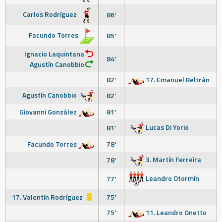
Carlos Rodríguez
86'
Facundo Torres
85'
Ignacio Laquintana
84'
Agustín Canobbio
82'
17. Emanuel Beltrán
Agustín Canobbio
82'
Giovanni González
81'
Lucas Di Yorio
81'
Facundo Torres
78'
3. Martín Ferreira
78'
Leandro Otormín
77'
17. Valentín Rodríguez
75'
75'
11. Leandro Onetto