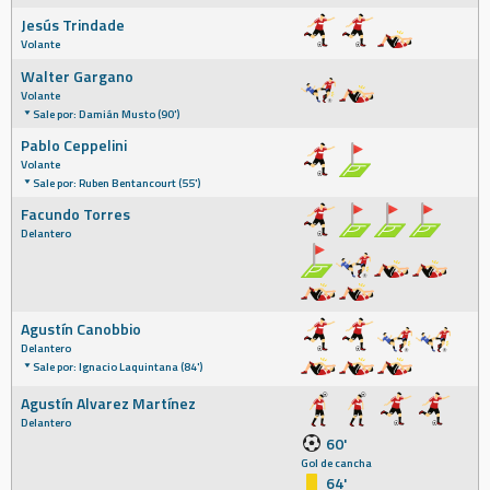
Jesús Trindade
Volante
Walter Gargano
Volante
Sale por: Damián Musto (90')
Pablo Ceppelini
Volante
Sale por: Ruben Bentancourt (55')
Facundo Torres
Delantero
Agustín Canobbio
Delantero
Sale por: Ignacio Laquintana (84')
Agustín Alvarez Martínez
Delantero
60'
Gol de cancha
64'