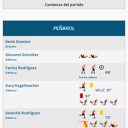
Comienzo del partido
PEÑAROL
Kevin Dawson
Arquero
Giovanni González
Defensa
Carlos Rodríguez
68'
Defensa
Gol de cabeza
Gary Kagelmacher
45+2', 97'
Defensa
97'
Valentín Rodríguez
75'
Defensa