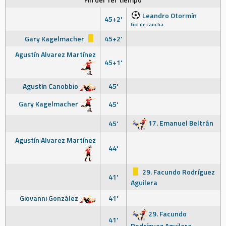
Leandro Otormín
45+2'
Gol de cancha
Gary Kagelmacher
45+2'
Agustín Alvarez Martínez
45+1'
Agustín Canobbio
45'
Gary Kagelmacher
45'
17. Emanuel Beltrán
45'
Agustín Alvarez Martínez
44'
29. Facundo Rodríguez
41'
Aguilera
Giovanni González
41'
29. Facundo
41'
Rodríguez Aguilera