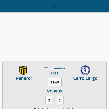
Skip
to
content
22 noviembre
2021
Peñarol
Cerro Largo
21:45
VTV PLUS
-
2
2