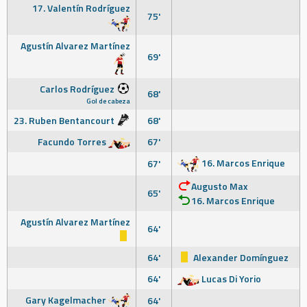
17. Valentín Rodríguez
75'
Agustín Alvarez Martínez
69'
Carlos Rodríguez
68'
Gol de cabeza
23. Ruben Bentancourt
68'
Facundo Torres
67'
16. Marcos Enrique
67'
Augusto Max
65'
16. Marcos Enrique
Agustín Alvarez Martínez
64'
64'
Alexander Domínguez
64'
Lucas Di Yorio
Gary Kagelmacher
64'