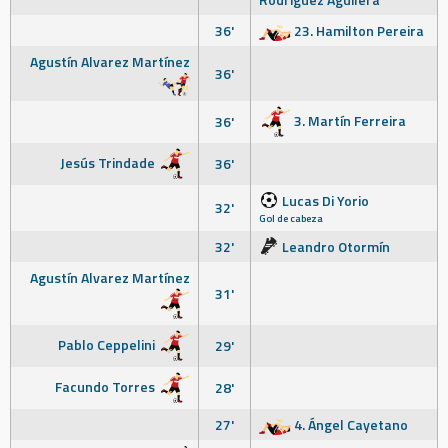
36'
23. Hamilton Pereira
Agustín Alvarez Martínez
36'
3. Martín Ferreira
36'
Jesús Trindade
36'
Lucas Di Yorio
32'
Gol de cabeza
32'
Leandro Otormín
Agustín Alvarez Martínez
31'
Pablo Ceppelini
29'
Facundo Torres
28'
27'
4. Ángel Cayetano