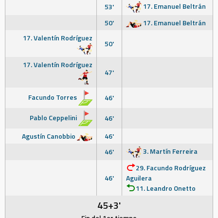
17. Emanuel Beltrán
53'
50'
17. Emanuel Beltrán
17. Valentín Rodríguez
50'
17. Valentín Rodríguez
47'
Facundo Torres
46'
Pablo Ceppelini
46'
Agustín Canobbio
46'
3. Martín Ferreira
46'
29. Facundo Rodríguez
46'
Aguilera
11. Leandro Onetto
45+3'
Fin del 1er tiempo