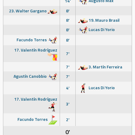
Augusto Max
14'
23. Walter Gargano
8'
8'
19. Mauro Brasil
Lucas Di Yorio
8'
Facundo Torres
8'
17. Valentín Rodríguez
7'
7'
3. Martín Ferreira
Agustín Canobbio
7'
Lucas Di Yorio
4'
17. Valentín Rodríguez
3'
Facundo Torres
2'
0'