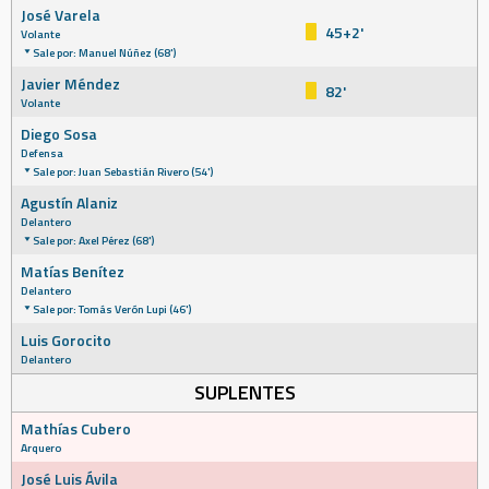
José Varela
45+2'
Volante
Sale por: Manuel Núñez (68')
Javier Méndez
82'
Volante
Diego Sosa
Defensa
Sale por: Juan Sebastián Rivero (54')
Agustín Alaniz
Delantero
Sale por: Axel Pérez (68')
Matías Benítez
Delantero
Sale por: Tomás Verón Lupi (46')
Luis Gorocito
Delantero
SUPLENTES
Mathías Cubero
Arquero
José Luis Ávila