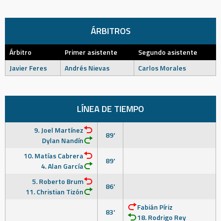
ÁRBITROS
Árbitro
Primer asistente
Segundo asistente
Javier Feres
Andrés Nievas
Carlos Morales
LÍNEA DE TIEMPO
9. Joel Martínez
89'
Dylan Nandín
10. Matías Cabrera
89'
4. Alan García
5. Roberto Brum
86'
11. Christian Tizón
Fabián Píriz
83'
18. Rodrigo Rey