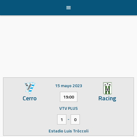
Skip
to
content
15 mayo 2023
Cerro
Racing
19:00
VTV PLUS
-
1
0
Estadio Luis Tróccoli