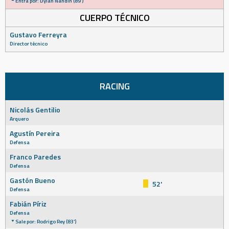
Entra por: Dylan Nandín (89')
CUERPO TÉCNICO
Gustavo Ferreyra
Director técnico
RACING
Nicolás Gentilio
Arquero
Agustín Pereira
Defensa
Franco Paredes
Defensa
Gastón Bueno
52'
Defensa
Fabián Píriz
Defensa
Sale por: Rodrigo Rey (83')