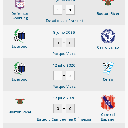
-
1
1
Defensor
Boston River
Sporting
Estadio Luis Franzini
8 junio 2026
-
0
0
Liverpool
Cerro Largo
Parque Viera
12 julio 2026
-
1
2
Liverpool
Cerro
Parque Viera
12 julio 2026
-
0
0
Boston River
Central
Estadio Campeones Olímpicos
Español