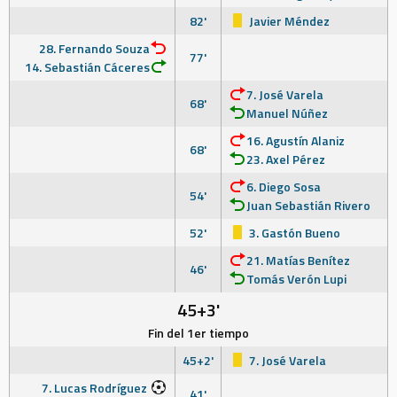
82'
Javier Méndez
28. Fernando Souza
77'
14. Sebastián Cáceres
7. José Varela
68'
Manuel Núñez
16. Agustín Alaniz
68'
23. Axel Pérez
6. Diego Sosa
54'
Juan Sebastián Rivero
52'
3. Gastón Bueno
21. Matías Benítez
46'
Tomás Verón Lupi
45+3'
Fin del 1er tiempo
45+2'
7. José Varela
7. Lucas Rodríguez
41'