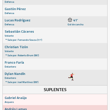
Defensa
Gastón Pérez
Defensa
Lucas Rodríguez
41'
Defensa
Gol de cancha
Sebastián Cáceres
Volante
Sale por: Fernando Souza (77')
Christian Tizón
Volante
Sale por: Roberto Brum (86')
Franco Faría
Delantero
Dylan Nandín
Delantero
Sale por: Joel Martínez (89')
SUPLENTES
Gabriel Araújo
Arquero
Andrés Lamas