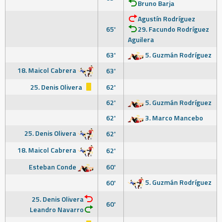
Bruno Barja
Agustín Rodríguez
65'
29. Facundo Rodríguez
Aguilera
63'
5. Guzmán Rodríguez
18. Maicol Cabrera
63'
25. Denis Olivera
62'
62'
5. Guzmán Rodríguez
62'
3. Marco Mancebo
25. Denis Olivera
62'
18. Maicol Cabrera
62'
Esteban Conde
60'
5. Guzmán Rodríguez
60'
25. Denis Olivera
60'
Leandro Navarro