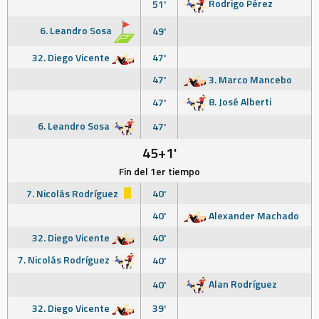
Rodrigo Pérez
51'
6. Leandro Sosa
49'
32. Diego Vicente
47'
47'
3. Marco Mancebo
8. José Alberti
47'
6. Leandro Sosa
47'
45+1'
Fin del 1er tiempo
7. Nicolás Rodríguez
40'
40'
Alexander Machado
32. Diego Vicente
40'
7. Nicolás Rodríguez
40'
Alan Rodríguez
40'
32. Diego Vicente
39'