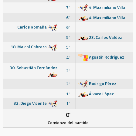
4. Maximiliano Villa
7'
6'
4. Maximiliano Villa
Carlos Romaña
6'
5'
23. Carlos Valdez
18. Maicol Cabrera
5'
Agustín Rodríguez
4'
30. Sebastián Fernández
2'
Rodrigo Pérez
2'
1'
Álvaro López
32. Diego Vicente
1'
0'
Comienzo del partido