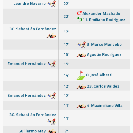
Leandro Navarro
22'
Alexander Machado
22'
11. Emiliano Rodríguez
30. Sebastián Fernández
17'
3. Marco Mancebo
17'
15'
Agustín Rodríguez
Emanuel Hernández
15'
8. José Alberti
14'
12'
23. Carlos Valdez
Emanuel Hernández
12'
11'
4. Maximiliano Villa
30. Sebastián Fernández
11'
Guillermo May
7'