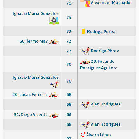
Alexander Machado
79'
Ignacio María González
75'
72'
Rodrigo Pérez
Guillermo May
72'
Rodrigo Pérez
72'
29. Facundo
70'
Rodríguez Aguilera
Ignacio María González
70'
20. Lucas Ferreira
68'
Alan Rodríguez
68'
32. Diego Vicente
66'
Alan Rodríguez
66'
Álvaro López
65'