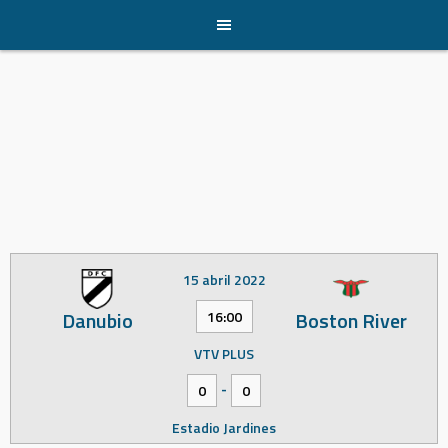
Skip
to
content
15 abril 2022
Danubio
Boston River
16:00
VTV PLUS
-
0
0
Estadio Jardines