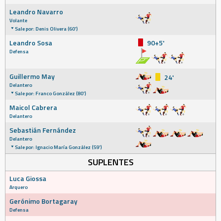
Leandro Navarro
Volante
Sale por: Denis Olivera (60')
Leandro Sosa
90+5'
Defensa
Guillermo May
24'
Delantero
Sale por: Franco González (80')
Maicol Cabrera
Delantero
Sebastián Fernández
Delantero
Sale por: Ignacio María González (59')
SUPLENTES
Luca Giossa
Arquero
Gerónimo Bortagaray
Defensa