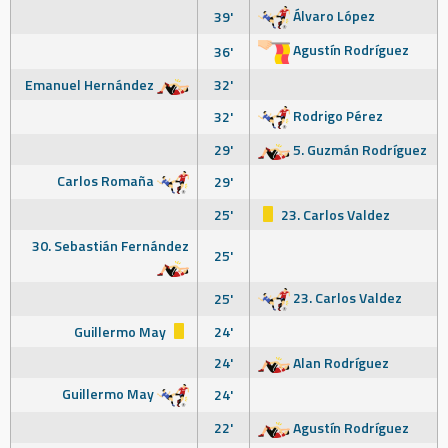
Álvaro López
39'
Agustín Rodríguez
36'
Emanuel Hernández
32'
Rodrigo Pérez
32'
29'
5. Guzmán Rodríguez
Carlos Romaña
29'
25'
23. Carlos Valdez
30. Sebastián Fernández
25'
23. Carlos Valdez
25'
Guillermo May
24'
24'
Alan Rodríguez
Guillermo May
24'
22'
Agustín Rodríguez