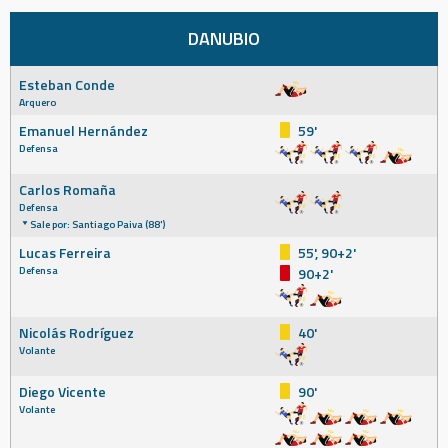
DANUBIO
Esteban Conde
Arquero
Emanuel Hernández
59'
Defensa
Carlos Romaña
Defensa
Sale por: Santiago Paiva (88')
Lucas Ferreira
55', 90+2'
Defensa
90+2'
Nicolás Rodríguez
40'
Volante
Diego Vicente
90'
Volante