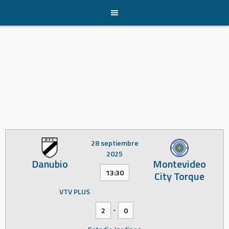
Skip
to
content
28 septiembre
2025
Danubio
Montevideo
13:30
City Torque
VTV PLUS
-
2
0