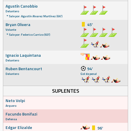
Agustín Canobbio
Delantero
Sale por: Agustín Alvarez Martínez (66')
Bryan Olivera
45'
Volante
Sale por: Federico Carrizo (60')
Ignacio Laquintana
Delantero
Ruben Bentancourt
94'
Delantero
Gol de penal
SUPLENTES
Neto Volpi
Arquero
Facundo Bonifazi
Defensa
Edgar Elizalde
96'