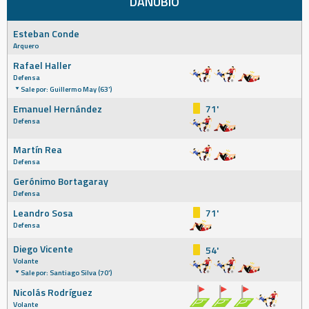
DANUBIO
Esteban Conde
Arquero
Rafael Haller
Defensa
Sale por: Guillermo May (63')
Emanuel Hernández
71'
Defensa
Martín Rea
Defensa
Gerónimo Bortagaray
Defensa
Leandro Sosa
71'
Defensa
Diego Vicente
54'
Volante
Sale por: Santiago Silva (70')
Nicolás Rodríguez
Volante