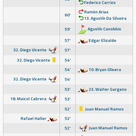
Federico Carrizo
Ramón Arias
60'
13. Agustín Da Silveira
Agustín Canobbio
59'
57'
Edgar Elizalde
32. Diego Vicente
57'
32. Diego Vicente
54'
54'
10. Bryan Olivera
32. Diego Vicente
54'
53'
23. Walter Gargano
18. Maicol Cabrera
53'
52'
Juan Manuel Ramos
Rafael Haller
52'
Juan Manuel Ramos
52'