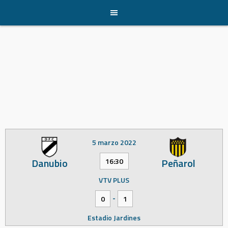
Skip
to
content
5 marzo 2022
Danubio
Peñarol
16:30
VTV PLUS
-
0
1
Estadio Jardines