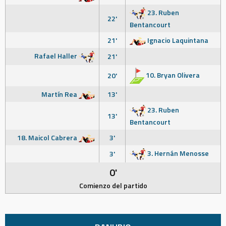
23. Ruben
22'
Bentancourt
21'
Ignacio Laquintana
Rafael Haller
21'
10. Bryan Olivera
20'
Martín Rea
13'
23. Ruben
13'
Bentancourt
18. Maicol Cabrera
3'
3. Hernán Menosse
3'
0'
Comienzo del partido