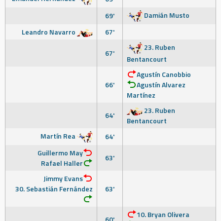
Damián Musto
69'
Leandro Navarro
67'
23. Ruben
67'
Bentancourt
Agustín Canobbio
66'
Agustín Alvarez
Martínez
23. Ruben
64'
Bentancourt
Martín Rea
64'
Guillermo May
63'
Rafael Haller
Jimmy Evans
30. Sebastián Fernández
63'
10. Bryan Olivera
60'