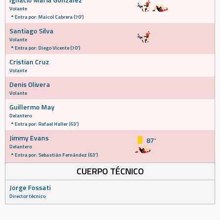
Volante
Entra por: Maicol Cabrera (70')
Santiago Silva
Volante
Entra por: Diego Vicente (70')
Cristian Cruz
Volante
Denis Olivera
Volante
Guillermo May
Delantero
Entra por: Rafael Haller (63')
Jimmy Evans
87'
Delantero
Entra por: Sebastián Fernández (63')
CUERPO TÉCNICO
Jorge Fossati
Director técnico