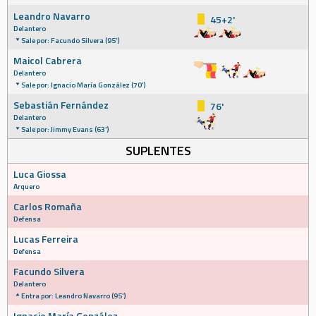
Leandro Navarro
45+2'
Delantero
Sale por: Facundo Silvera (95')
Maicol Cabrera
Delantero
Sale por: Ignacio María González (70')
Sebastián Fernández
76'
Delantero
Sale por: Jimmy Evans (63')
SUPLENTES
Luca Giossa
Arquero
Carlos Romaña
Defensa
Lucas Ferreira
Defensa
Facundo Silvera
Delantero
Entra por: Leandro Navarro (95')
Ignacio María González