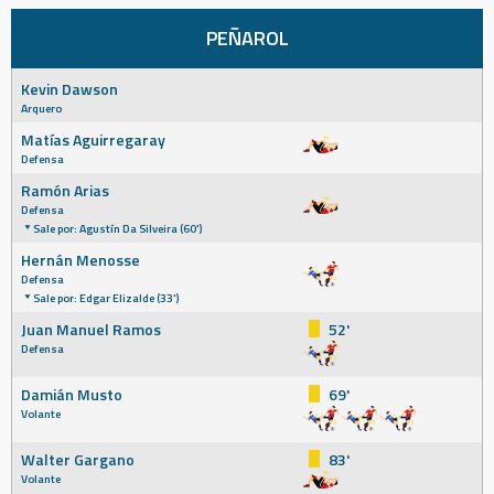
PEÑAROL
Kevin Dawson
Arquero
Matías Aguirregaray
Defensa
Ramón Arias
Defensa
Sale por: Agustín Da Silveira (60')
Hernán Menosse
Defensa
Sale por: Edgar Elizalde (33')
Juan Manuel Ramos
52'
Defensa
Damián Musto
69'
Volante
Walter Gargano
83'
Volante