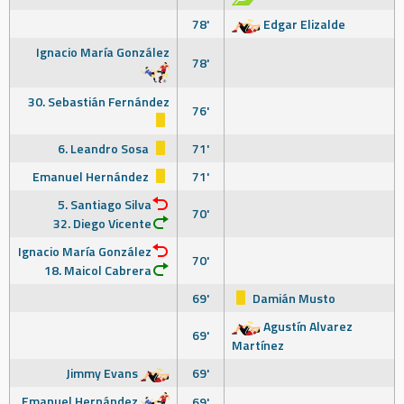
78'
Edgar Elizalde
Ignacio María González
78'
30. Sebastián Fernández
76'
6. Leandro Sosa
71'
Emanuel Hernández
71'
5. Santiago Silva
70'
32. Diego Vicente
Ignacio María González
70'
18. Maicol Cabrera
69'
Damián Musto
Agustín Alvarez
69'
Martínez
Jimmy Evans
69'
Emanuel Hernández
69'