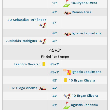
10. Bryan Olivera
50'
47'
Ramón Arias
30. Sebastián Fernández
47'
46'
Ignacio Laquintana
7. Nicolás Rodríguez
46'
45+3'
Fin del 1er tiempo
Leandro Navarro
45+2'
Ignacio Laquintana
45+1'
45'
10. Bryan Olivera
32. Diego Vicente
44'
10. Bryan Olivera
44'
Agustín Canobbio
42'