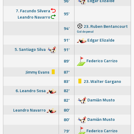
Edgar Elizalde
96'
7. Facundo Silvera
95'
Leandro Navarro
23. Ruben Bentancourt
94'
Gol de penal
91'
Edgar Elizalde
5. Santiago Silva
91'
Federico Carrizo
89'
Jimmy Evans
87'
83'
23. Walter Gargano
6. Leandro Sosa
82'
Damián Musto
82'
Leandro Navarro
80'
Damián Musto
80'
Federico Carrizo
79'