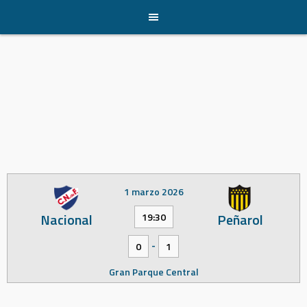
Skip
to
content
1 marzo 2026
Nacional
Peñarol
19:30
-
0
1
Gran Parque Central