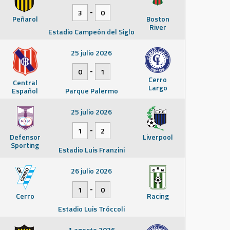
-
3
0
Peñarol
Boston
River
Estadio Campeón del Siglo
25 julio 2026
-
0
1
Cerro
Central
Largo
Español
Parque Palermo
25 julio 2026
-
1
2
Defensor
Liverpool
Sporting
Estadio Luis Franzini
26 julio 2026
-
1
0
Cerro
Racing
Estadio Luis Tróccoli
1 agosto 2026