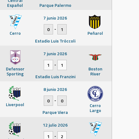
Central
Español
Parque Palermo
7 junio 2026
-
0
1
Cerro
Peñarol
Estadio Luis Tróccoli
7 junio 2026
-
1
1
Defensor
Boston
Sporting
River
Estadio Luis Franzini
8 junio 2026
-
0
0
Liverpool
Cerro
Largo
Parque Viera
12 julio 2026
-
1
2