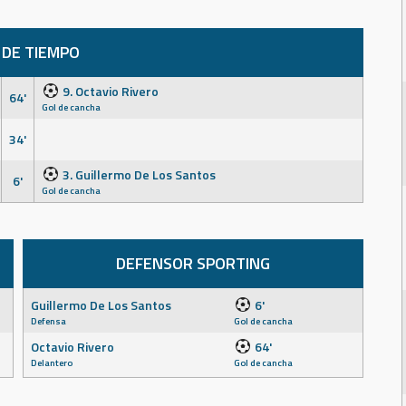
 DE TIEMPO
9. Octavio Rivero
64'
Gol de cancha
34'
3. Guillermo De Los Santos
6'
Gol de cancha
DEFENSOR SPORTING
Guillermo De Los Santos
6'
Defensa
Gol de cancha
Octavio Rivero
64'
Delantero
Gol de cancha