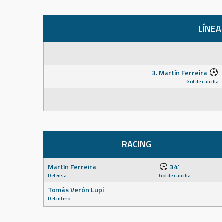
LÍNEA
3. Martín Ferreira
Gol de cancha
RACING
Martín Ferreira
34'
Defensa
Gol de cancha
Tomás Verón Lupi
Delantero