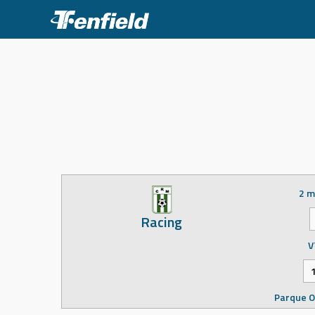
Skip
to
content
2 m
Racing
V
Parque O