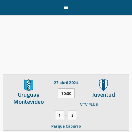
Skip
to
content
27 abril 2024
Uruguay
Juventud
10:00
Montevideo
VTV PLUS
-
1
2
Parque Capurro