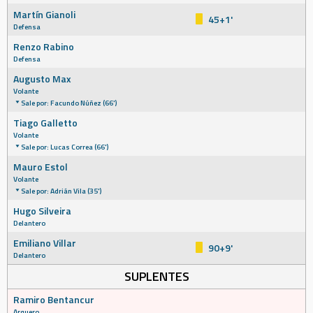
Martín Gianoli
45+1'
Defensa
Renzo Rabino
Defensa
Augusto Max
Volante
Sale por: Facundo Núñez (66')
Tiago Galletto
Volante
Sale por: Lucas Correa (66')
Mauro Estol
Volante
Sale por: Adrián Vila (35')
Hugo Silveira
Delantero
Emiliano Villar
90+9'
Delantero
SUPLENTES
Ramiro Bentancur
Arquero