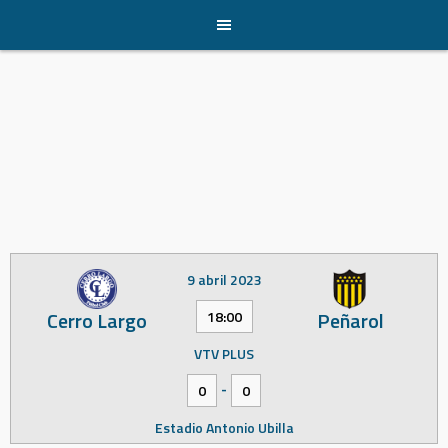
Skip
to
content
9 abril 2023
Cerro Largo
Peñarol
18:00
VTV PLUS
-
0
0
Estadio Antonio Ubilla