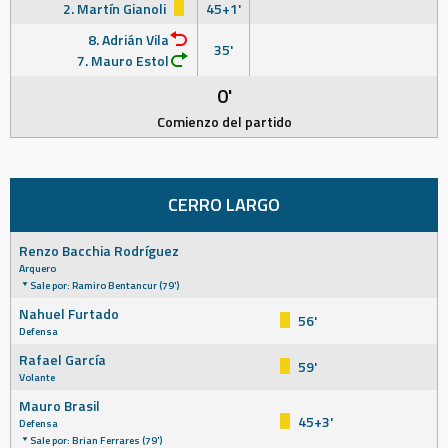
2. Martín Gianoli
45+1'
8. Adrián Vila
35'
7. Mauro Estol
0'
Comienzo del partido
CERRO LARGO
Renzo Bacchia Rodríguez
Arquero
Sale por: Ramiro Bentancur (79')
Nahuel Furtado
56'
Defensa
Rafael García
59'
Volante
Mauro Brasil
45+3'
Defensa
Sale por: Brian Ferrares (79')