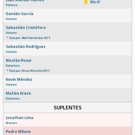
90+9'
Defensa
Damián García
Volante
Sebastián Cristóforo
Volante
Sale por: Abel Hernández (67')
Sebastián Rodríguez
Volante
Nicolás Rossi
Delantero
Sale por: Brian Mansilla (67')
Kevin Méndez
Volante
Matías Arezo
Delantero
SUPLENTES
Jonathan Lima
Arquero
Pedro Milans