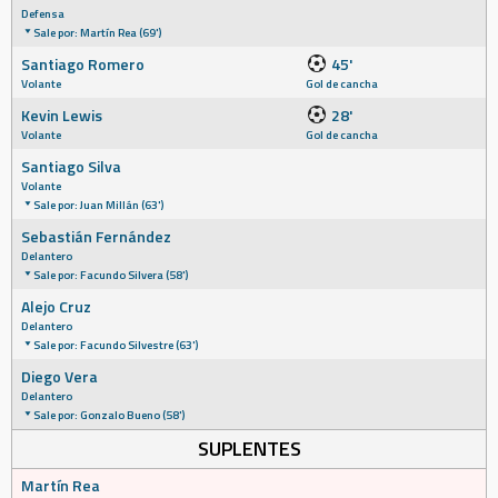
Defensa
Sale por: Martín Rea (69')
Santiago Romero
45'
Volante
Gol de cancha
Kevin Lewis
28'
Volante
Gol de cancha
Santiago Silva
Volante
Sale por: Juan Millán (63')
Sebastián Fernández
Delantero
Sale por: Facundo Silvera (58')
Alejo Cruz
Delantero
Sale por: Facundo Silvestre (63')
Diego Vera
Delantero
Sale por: Gonzalo Bueno (58')
SUPLENTES
Martín Rea