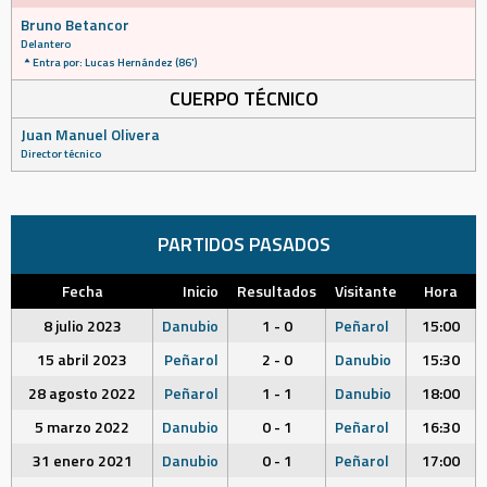
Bruno Betancor
Delantero
Entra por: Lucas Hernández (86')
CUERPO TÉCNICO
Juan Manuel Olivera
Director técnico
PARTIDOS PASADOS
Fecha
Inicio
Resultados
Visitante
Hora
8 julio 2023
Danubio
1 - 0
Peñarol
15:00
15 abril 2023
Peñarol
2 - 0
Danubio
15:30
28 agosto 2022
Peñarol
1 - 1
Danubio
18:00
5 marzo 2022
Danubio
0 - 1
Peñarol
16:30
31 enero 2021
Danubio
0 - 1
Peñarol
17:00