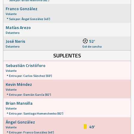
Sale por: Brian Mansilla (82')
Franco González
Volante
Sale por: Ángel González (46')
Matías Arezo
Delantero
José Neris
52'
Delantero
Gol de cancha
SUPLENTES
Sebastián Cristóforo
Volante
Entra por: Carlos Sánchez (69')
Kevin Méndez
Volante
Entra por: Damián García (82')
Brian Mansilla
Volante
Entra por: Santiago Homenchenko (82')
Ángel González
49'
Volante
Entra por: Franco González (46')