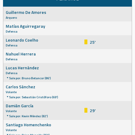
Guillermo De Amores
Arquero
Matías Aguirregaray
Defensa
Leonardo Coelho
25'
Defensa
Nahuel Herrera
Defensa
Lucas Hernández
Defensa
Sale por: Bruno Betancor (86')
Carlos Sánchez
Volante
Sale por: Sebastián Cristóforo (69')
Damián García
29'
Volante
Sale por: Kevin Méndez (82')
Santiago Homenchenko
Volante