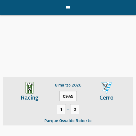
Skip
to
content
8 marzo 2026
Racing
Cerro
09:45
-
1
0
Parque Osvaldo Roberto