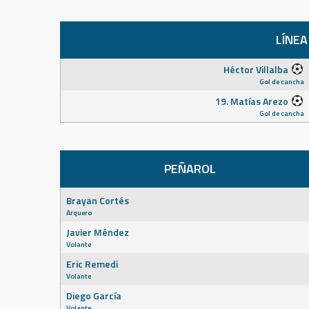
LÍNEA
Héctor Villalba
Gol de cancha
19. Matías Arezo
Gol de cancha
PEÑAROL
Brayan Cortés
Arquero
Javier Méndez
Volante
Eric Remedi
Volante
Diego García
Volante