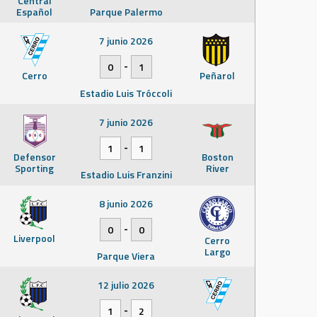
Central
Español
Parque Palermo
7 junio 2026
-
0
1
Cerro
Peñarol
Estadio Luis Tróccoli
7 junio 2026
-
1
1
Defensor
Boston
Sporting
River
Estadio Luis Franzini
8 junio 2026
-
0
0
Liverpool
Cerro
Largo
Parque Viera
12 julio 2026
-
1
2