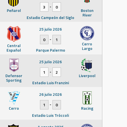
-
3
0
Peñarol
Boston
River
Estadio Campeón del Siglo
25 julio 2026
-
0
1
Cerro
Central
Largo
Español
Parque Palermo
25 julio 2026
-
1
2
Defensor
Liverpool
Sporting
Estadio Luis Franzini
26 julio 2026
-
1
0
Cerro
Racing
Estadio Luis Tróccoli
1 agosto 2026