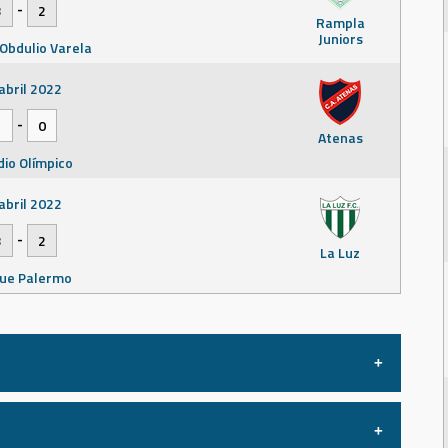
-
3
2
Rampla
Juniors
 Obdulio Varela
abril 2022
-
1
0
Atenas
dio Olímpico
abril 2022
-
3
2
La Luz
ue Palermo
mayo 2022