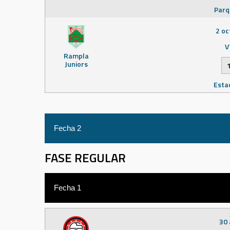
Parq
2 oc
V
Rampla
Juniors
Esta
Fecha 2
FASE REGULAR
8 oc
V
Cerro
Fecha 1
Estadio
30 