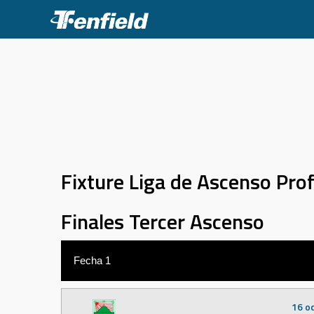
Skip
to
content
Fixture Liga de Ascenso Pro
Finales Tercer Ascenso
Fecha 1
16 o