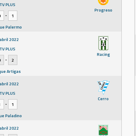
tubre 2022
TV PLUS
Progreso
TV PLUS
-
0
1
Rampla
-
Juniors
1
1
ue Palermo
ue Capurro
abril 2022
TV PLUS
Racing
-
0
2
ue Artigas
abril 2022
TV PLUS
Cerro
-
3
1
ue Paladino
abril 2022