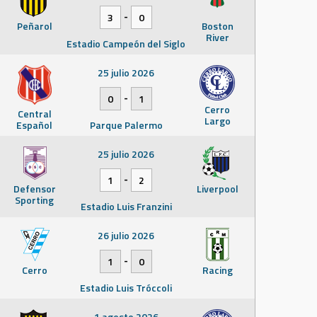
-
3
0
Peñarol
Boston
River
Estadio Campeón del Siglo
25 julio 2026
-
0
1
Cerro
Central
Largo
Español
Parque Palermo
25 julio 2026
-
1
2
Defensor
Liverpool
Sporting
Estadio Luis Franzini
26 julio 2026
-
1
0
Cerro
Racing
Estadio Luis Tróccoli
1 agosto 2026