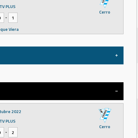
TV PLUS
Cerro
-
0
1
que Viera
ctubre 2022
TV PLUS
Rampla
-
Juniors
0
0
que Viera
tubre 2022
TV PLUS
Cerro
-
0
2