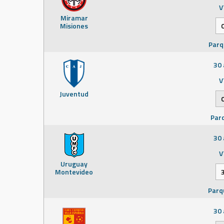
9 oc
V
Miramar
V
Misiones
Uruguay
Montevideo
Parq
Parq
30 
V
Juventud
Parq
30 
V
Uruguay
Montevideo
Parq
30 