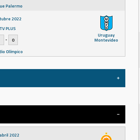
ue Palermo
tubre 2022
TV PLUS
Uruguay
-
1
0
Montevideo
dio Olímpico
tubre 2022
TV PLUS
Miramar
-
1
3
Misiones
 Luis Tróccoli
abril 2022