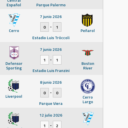
Central
Español
Parque Palermo
7 junio 2026
-
0
1
Cerro
Peñarol
Estadio Luis Tróccoli
7 junio 2026
-
1
1
Defensor
Boston
Sporting
River
Estadio Luis Franzini
8 junio 2026
-
0
0
Liverpool
Cerro
Largo
Parque Viera
12 julio 2026
-
1
2