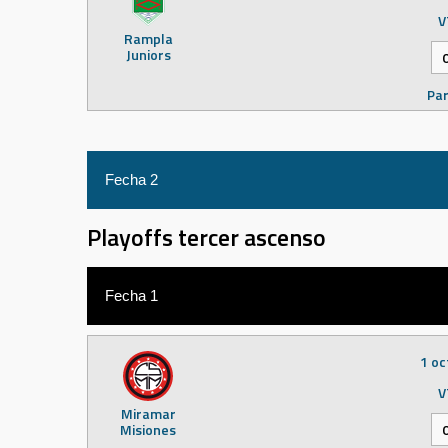
V
Rampla
Juniors
Par
Fecha 2
Playoffs tercer ascenso
22 o
V
Cerro
Fecha 1
Par
1 oc
V
Miramar
Misiones